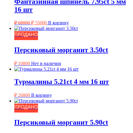
Фантазийная шпинель 7.95ct 5 мм
16 шт
Первоначальная
Текущая
₽
68000
₽
55000
В корзину
цена
цена:
составляла
₽ 55000.
ПРОДАНО
₽ 68000.
Персиковый морганит 3.50ct
₽
10800
Нет в наличии
Турмалины 5.21ct 4 мм 16 шт
₽
26800
В корзину
ПРОДАНО
Персиковый морганит 5.90ct