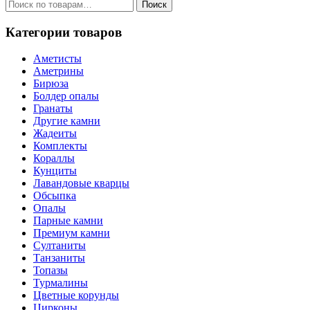
Искать:
Поиск
Категории товаров
Аметисты
Аметрины
Бирюза
Болдер опалы
Гранаты
Другие камни
Жадеиты
Комплекты
Кораллы
Кунциты
Лавандовые кварцы
Обсыпка
Опалы
Парные камни
Премиум камни
Султаниты
Танзаниты
Топазы
Турмалины
Цветные корунды
Цирконы