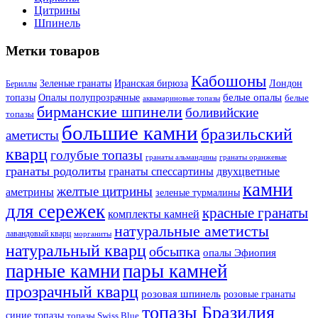
Цитрины
Шпинель
Метки товаров
Кабошоны
Лондон
Зеленые гранаты
Иранская бирюза
Бериллы
белые опалы
топазы
Опалы полупрозрачные
белые
аквамариновые топазы
бирманские шпинели
боливийские
топазы
большие камни
бразильский
аметисты
кварц
голубые топазы
гранаты оранжевые
гранаты альмандины
гранаты родолиты
гранаты спессартины
двухцветные
камни
желтые цитрины
аметрины
зеленые турмалины
для сережек
красные гранаты
комплекты камней
натуральные аметисты
лавандовый кварц
морганиты
натуральный кварц
обсыпка
опалы Эфиопия
парные камни
пары камней
прозрачный кварц
розовая шпинель
розовые гранаты
топазы Бразилия
синие топазы
топазы Swiss Blue