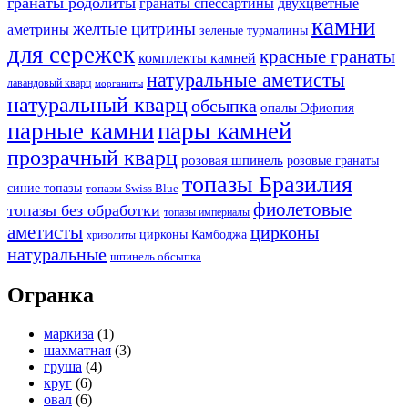
гранаты родолиты
гранаты спессартины
двухцветные
камни
желтые цитрины
аметрины
зеленые турмалины
для сережек
красные гранаты
комплекты камней
натуральные аметисты
лавандовый кварц
морганиты
натуральный кварц
обсыпка
опалы Эфиопия
парные камни
пары камней
прозрачный кварц
розовая шпинель
розовые гранаты
топазы Бразилия
синие топазы
топазы Swiss Blue
фиолетовые
топазы без обработки
топазы империалы
аметисты
цирконы
цирконы Камбоджа
хризолиты
натуральные
шпинель обсыпка
Огранка
маркиза
(1)
шахматная
(3)
груша
(4)
круг
(6)
овал
(6)