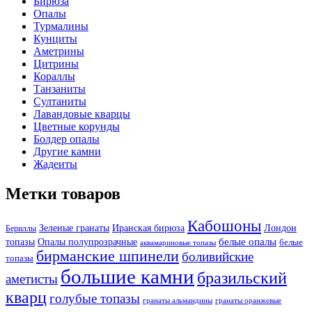
Бирюза
Опалы
Турмалины
Кунциты
Аметрины
Цитрины
Кораллы
Танзаниты
Султаниты
Лавандовые кварцы
Цветные корунды
Болдер опалы
Другие камни
Жадеиты
Метки товаров
Кабошоны
Лондон
Зеленые гранаты
Иранская бирюза
Бериллы
белые опалы
топазы
Опалы полупрозрачные
белые
аквамариновые топазы
бирманские шпинели
боливийские
топазы
большие камни
бразильский
аметисты
кварц
голубые топазы
гранаты оранжевые
гранаты альмандины