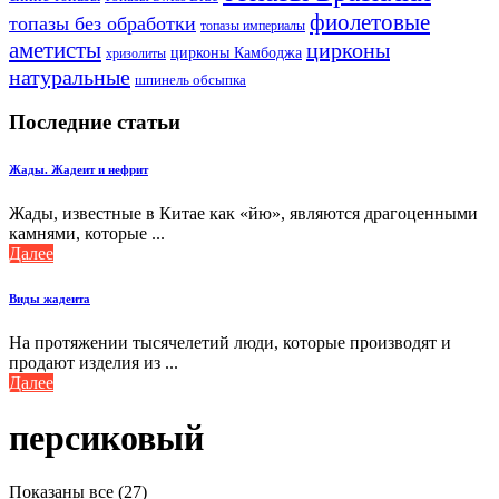
фиолетовые
топазы без обработки
топазы империалы
аметисты
цирконы
цирконы Камбоджа
хризолиты
натуральные
шпинель обсыпка
Последние статьи
Жады. Жадеит и нефрит
Жады, известные в Китае как «йю», являются драгоценными
камнями, которые ...
Далее
Виды жадеита
На протяжении тысячелетий люди, которые производят и
продают изделия из ...
Далее
персиковый
Сортировка:
Показаны все (27)