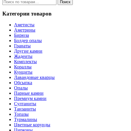
Искать:
Поиск
Категории товаров
Аметисты
Аметрины
Бирюза
Болдер опалы
Гранаты
Другие камни
Жадеиты
Комплекты
Кораллы
Кунциты
Лавандовые кварцы
Обсыпка
Опалы
Парные камни
Премиум камни
Султаниты
Танзаниты
Топазы
Турмалины
Цветные корунды
Цирконы