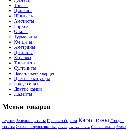
Гранаты
Топазы
Цирконы
Шпинель
Аметисты
Бирюза
Опалы
Турмалины
Кунциты
Аметрины
Цитрины
Кораллы
Танзаниты
Султаниты
Лавандовые кварцы
Цветные корунды
Болдер опалы
Другие камни
Жадеиты
Метки товаров
Кабошоны
Лондон
Зеленые гранаты
Иранская бирюза
Бериллы
белые опалы
топазы
Опалы полупрозрачные
белые
аквамариновые топазы