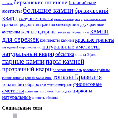
бирманские шпинели
боливийские
топазы
большие камни
бразильский
аметисты
кварц
голубые топазы
гранаты оранжевые
гранаты альмандины
гранаты родолиты
гранаты спессартины
двухцветные
камни
желтые цитрины
аметрины
зеленые турмалины
для сережек
красные гранаты
комплекты камней
натуральные аметисты
лавандовый кварц
морганиты
натуральный кварц
обсыпка
опалы Эфиопия
парные камни
пары камней
прозрачный кварц
розовая шпинель
розовые гранаты
топазы Бразилия
синие топазы
топазы Swiss Blue
фиолетовые
топазы без обработки
топазы империалы
аметисты
цирконы
цирконы Камбоджа
хризолиты
натуральные
шпинель обсыпка
Социальные сети
vkontakte