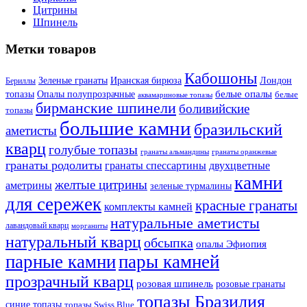
Цитрины
Шпинель
Метки товаров
Кабошоны
Лондон
Зеленые гранаты
Иранская бирюза
Бериллы
белые опалы
топазы
Опалы полупрозрачные
белые
аквамариновые топазы
бирманские шпинели
боливийские
топазы
большие камни
бразильский
аметисты
кварц
голубые топазы
гранаты оранжевые
гранаты альмандины
гранаты родолиты
гранаты спессартины
двухцветные
камни
желтые цитрины
аметрины
зеленые турмалины
для сережек
красные гранаты
комплекты камней
натуральные аметисты
лавандовый кварц
морганиты
натуральный кварц
обсыпка
опалы Эфиопия
парные камни
пары камней
прозрачный кварц
розовая шпинель
розовые гранаты
топазы Бразилия
синие топазы
топазы Swiss Blue