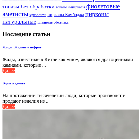
фиолетовые
топазы без обработки
топазы империалы
аметисты
цирконы
цирконы Камбоджа
хризолиты
натуральные
шпинель обсыпка
Последние статьи
Жады. Жадеит и нефрит
Жады, известные в Китае как «йю», являются драгоценными
камнями, которые ...
Далее
Виды жадеита
На протяжении тысячелетий люди, которые производят и
продают изделия из ...
Далее