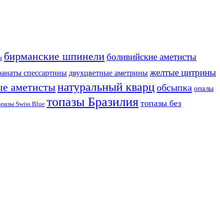
бирманские шпинели
боливийские аметисты
ы
желтые цитрины
ранаты спессартины
двухцветные аметрины
натуральный кварц
ые аметисты
обсыпка
опалы
топазы Бразилия
топазы без
опазы Swiss Blue