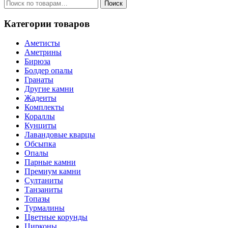
Искать:
Поиск
Категории товаров
Аметисты
Аметрины
Бирюза
Болдер опалы
Гранаты
Другие камни
Жадеиты
Комплекты
Кораллы
Кунциты
Лавандовые кварцы
Обсыпка
Опалы
Парные камни
Премиум камни
Султаниты
Танзаниты
Топазы
Турмалины
Цветные корунды
Цирконы