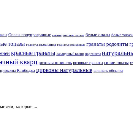
белые опалы
пазы
Опалы полупрозрачные
белые топаз
аквамариновые топазы
бые топазы
гранаты родолиты
г
гранаты оранжевые
гранаты альмандины
натуральн
красные гранаты
амней
лавандовый кварц
морганиты
ачный кварц
розовая шпинель
розовые гранаты
синие топазы
т
цирконы натуральные
цирконы Камбоджа
шпинель обсыпка
нями, которые ...