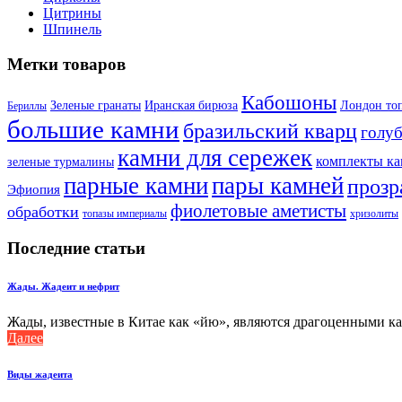
Цитрины
Шпинель
Метки товаров
Кабошоны
Лондон то
Зеленые гранаты
Иранская бирюза
Бериллы
большие камни
бразильский кварц
голу
камни для сережек
комплекты к
зеленые турмалины
парные камни
пары камней
прозр
Эфиопия
фиолетовые аметисты
обработки
топазы империалы
хризолиты
Последние статьи
Жады. Жадеит и нефрит
Жады, известные в Китае как «йю», являются драгоценными кам
Далее
Виды жадеита