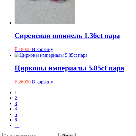
Сиреневая шпинель 1.36ct пара
₽
18000
В корзину
Цирконы империалы 5.85ct пара
₽
26000
В корзину
1
2
3
4
5
6
→
Искать: