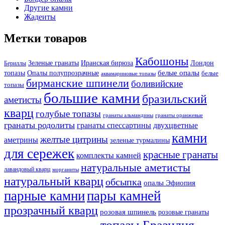
Другие камни
Жадеиты
Метки товаров
Кабошоны
Лондон
Зеленые гранаты
Иранская бирюза
Бериллы
белые опалы
топазы
Опалы полупрозрачные
белые
аквамариновые топазы
бирманские шпинели
боливийские
топазы
большие камни
бразильский
аметисты
кварц
голубые топазы
гранаты оранжевые
гранаты альмандины
гранаты родолиты
гранаты спессартины
двухцветные
камни
желтые цитрины
аметрины
зеленые турмалины
для сережек
красные гранаты
комплекты камней
натуральные аметисты
лавандовый кварц
морганиты
натуральный кварц
обсыпка
опалы Эфиопия
парные камни
пары камней
прозрачный кварц
розовая шпинель
розовые гранаты