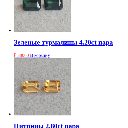
Зеленые турмалины 4.20ct пара
₽
38000
В корзину
Цитрины 2.80ct пара