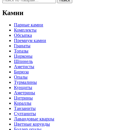
Поиск
Камни
Парные камни
Комплекты
Обсыпка
Премиум камни
Гранаты
Топазы
Цирконы
Шпинель
Аметисты
Бирюза
Опалы
Турмалины
Кунциты
Аметрины
Цитрины
Кораллы
Танзаниты
Султаниты
Лавандовые кварцы
Цветные корунды
Болдер опалы