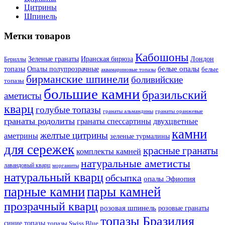
Цитрины
Шпинель
Метки товаров
Кабошоны
Лондон
Зеленые гранаты
Иранская бирюза
Бериллы
белые опалы
топазы
Опалы полупрозрачные
белые
аквамариновые топазы
бирманские шпинели
боливийские
топазы
большие камни
бразильский
аметисты
кварц
голубые топазы
гранаты оранжевые
гранаты альмандины
гранаты родолиты
гранаты спессартины
двухцветные
камни
желтые цитрины
аметрины
зеленые турмалины
для сережек
красные гранаты
комплекты камней
натуральные аметисты
лавандовый кварц
морганиты
натуральный кварц
обсыпка
опалы Эфиопия
парные камни
пары камней
прозрачный кварц
розовая шпинель
розовые гранаты
топазы Бразилия
синие топазы
топазы Swiss Blue