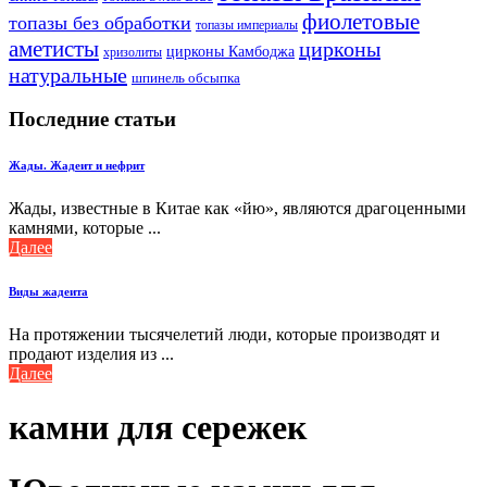
фиолетовые
топазы без обработки
топазы империалы
аметисты
цирконы
цирконы Камбоджа
хризолиты
натуральные
шпинель обсыпка
Последние статьи
Жады. Жадеит и нефрит
Жады, известные в Китае как «йю», являются драгоценными
камнями, которые ...
Далее
Виды жадеита
На протяжении тысячелетий люди, которые производят и
продают изделия из ...
Далее
камни для сережек