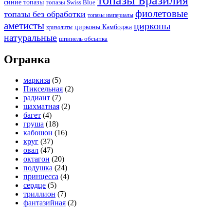
топазы Бразилия
синие топазы
топазы Swiss Blue
фиолетовые
топазы без обработки
топазы империалы
аметисты
цирконы
цирконы Камбоджа
хризолиты
натуральные
шпинель обсыпка
Огранка
маркиза
(5)
Пиксельная
(2)
радиант
(7)
шахматная
(2)
багет
(4)
груша
(18)
кабошон
(16)
круг
(37)
овал
(47)
октагон
(20)
подушка
(24)
принцесса
(4)
сердце
(5)
триллион
(7)
фантазийная
(2)