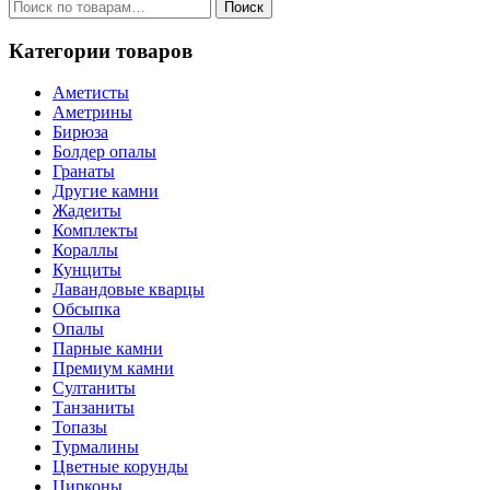
Искать:
Поиск
Категории товаров
Аметисты
Аметрины
Бирюза
Болдер опалы
Гранаты
Другие камни
Жадеиты
Комплекты
Кораллы
Кунциты
Лавандовые кварцы
Обсыпка
Опалы
Парные камни
Премиум камни
Султаниты
Танзаниты
Топазы
Турмалины
Цветные корунды
Цирконы