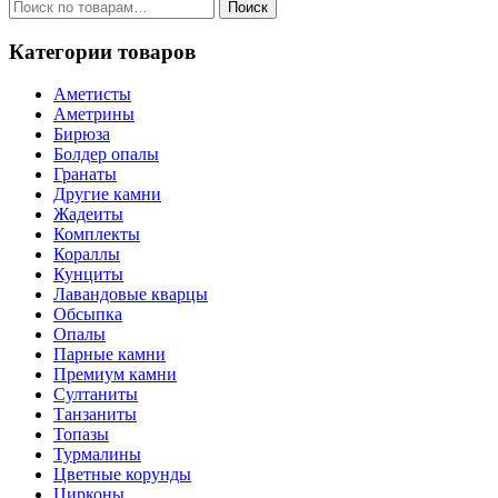
Искать:
Поиск
Категории товаров
Аметисты
Аметрины
Бирюза
Болдер опалы
Гранаты
Другие камни
Жадеиты
Комплекты
Кораллы
Кунциты
Лавандовые кварцы
Обсыпка
Опалы
Парные камни
Премиум камни
Султаниты
Танзаниты
Топазы
Турмалины
Цветные корунды
Цирконы