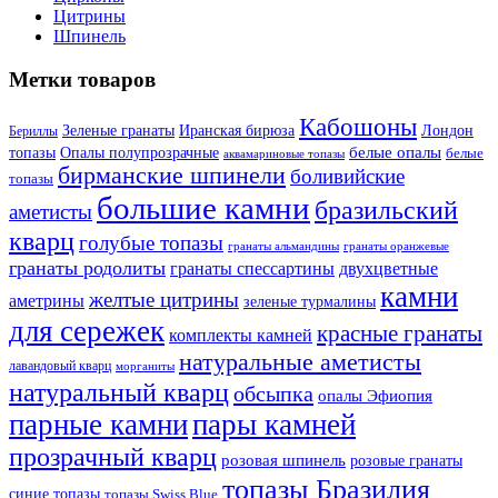
Цитрины
Шпинель
Метки товаров
Кабошоны
Лондон
Зеленые гранаты
Иранская бирюза
Бериллы
белые опалы
топазы
Опалы полупрозрачные
белые
аквамариновые топазы
бирманские шпинели
боливийские
топазы
большие камни
бразильский
аметисты
кварц
голубые топазы
гранаты оранжевые
гранаты альмандины
гранаты родолиты
гранаты спессартины
двухцветные
камни
желтые цитрины
аметрины
зеленые турмалины
для сережек
красные гранаты
комплекты камней
натуральные аметисты
лавандовый кварц
морганиты
натуральный кварц
обсыпка
опалы Эфиопия
парные камни
пары камней
прозрачный кварц
розовая шпинель
розовые гранаты
топазы Бразилия
синие топазы
топазы Swiss Blue