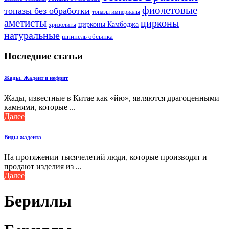
фиолетовые
топазы без обработки
топазы империалы
аметисты
цирконы
цирконы Камбоджа
хризолиты
натуральные
шпинель обсыпка
Последние статьи
Жады. Жадеит и нефрит
Жады, известные в Китае как «йю», являются драгоценными
камнями, которые ...
Далее
Виды жадеита
На протяжении тысячелетий люди, которые производят и
продают изделия из ...
Далее
Бериллы