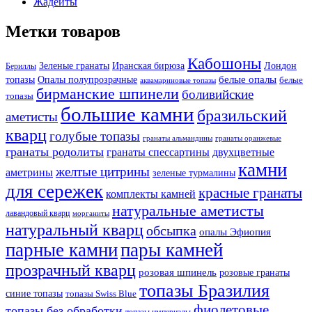
Жадеиты
Метки товаров
Кабошоны
Лондон
Зеленые гранаты
Иранская бирюза
Бериллы
белые опалы
топазы
Опалы полупрозрачные
белые
аквамариновые топазы
бирманские шпинели
боливийские
топазы
большие камни
бразильский
аметисты
кварц
голубые топазы
гранаты оранжевые
гранаты альмандины
гранаты родолиты
гранаты спессартины
двухцветные
камни
желтые цитрины
аметрины
зеленые турмалины
для сережек
красные гранаты
комплекты камней
натуральные аметисты
лавандовый кварц
морганиты
натуральный кварц
обсыпка
опалы Эфиопия
парные камни
пары камней
прозрачный кварц
розовая шпинель
розовые гранаты
топазы Бразилия
синие топазы
топазы Swiss Blue
фиолетовые
топазы без обработки