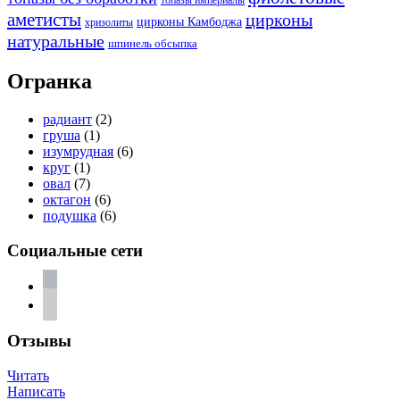
топазы империалы
аметисты
цирконы
цирконы Камбоджа
хризолиты
натуральные
шпинель обсыпка
Огранка
радиант
(2)
груша
(1)
изумрудная
(6)
круг
(1)
овал
(7)
октагон
(6)
подушка
(6)
Социальные сети
vkontakte
telegram
Отзывы
Читать
Написать