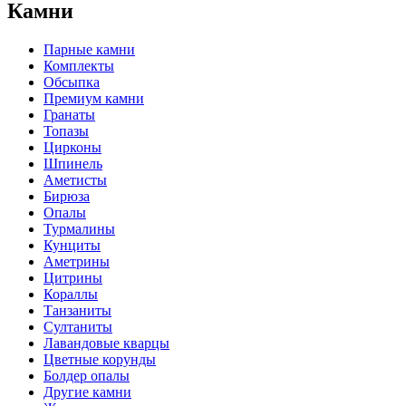
Камни
Парные камни
Комплекты
Обсыпка
Премиум камни
Гранаты
Топазы
Цирконы
Шпинель
Аметисты
Бирюза
Опалы
Турмалины
Кунциты
Аметрины
Цитрины
Кораллы
Танзаниты
Султаниты
Лавандовые кварцы
Цветные корунды
Болдер опалы
Другие камни