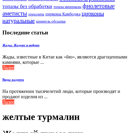
фиолетовые
топазы без обработки
топазы империалы
аметисты
цирконы
цирконы Камбоджа
хризолиты
натуральные
шпинель обсыпка
Последние статьи
Жады. Жадеит и нефрит
Жады, известные в Китае как «йю», являются драгоценными
камнями, которые ...
Далее
Виды жадеита
На протяжении тысячелетий люди, которые производят и
продают изделия из ...
Далее
желтые турмалин