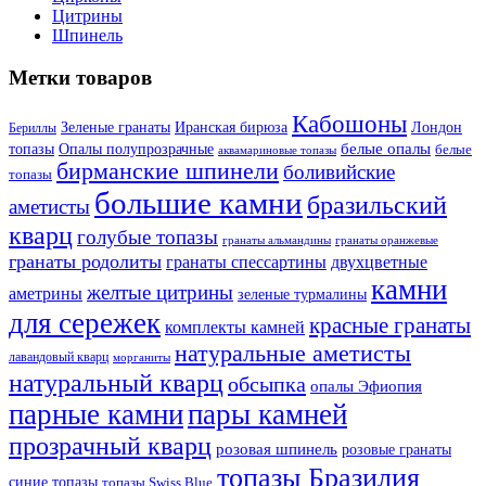
Цитрины
Шпинель
Метки товаров
Кабошоны
Лондон
Зеленые гранаты
Иранская бирюза
Бериллы
белые опалы
топазы
Опалы полупрозрачные
белые
аквамариновые топазы
бирманские шпинели
боливийские
топазы
большие камни
бразильский
аметисты
кварц
голубые топазы
гранаты оранжевые
гранаты альмандины
гранаты родолиты
гранаты спессартины
двухцветные
камни
желтые цитрины
аметрины
зеленые турмалины
для сережек
красные гранаты
комплекты камней
натуральные аметисты
лавандовый кварц
морганиты
натуральный кварц
обсыпка
опалы Эфиопия
парные камни
пары камней
прозрачный кварц
розовая шпинель
розовые гранаты
топазы Бразилия
синие топазы
топазы Swiss Blue