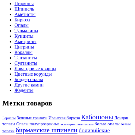
Цирконы
Шпинель
Аметисты
Бирюза
Опалы
Турмалины
Кунциты
Аметрины
Цитрины
Кораллы
Танзаниты
Султаниты
Лавандовые кварцы
Цветные корунды
Болдер опалы
Другие камни
Жадеиты
Метки товаров
Кабошоны
Лондон
Зеленые гранаты
Иранская бирюза
Бериллы
белые опалы
топазы
Опалы полупрозрачные
белые
аквамариновые топазы
бирманские шпинели
боливийские
топазы