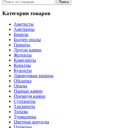
Искать:
Поиск
Категории товаров
Аметисты
Аметрины
Бирюза
Болдер опалы
Гранаты
Другие камни
Жадеиты
Комплекты
Кораллы
Кунциты
Лавандовые кварцы
Обсыпка
Опалы
Парные камни
Премиум камни
Султаниты
Танзаниты
Топазы
Турмалины
Цветные корунды
Цирконы