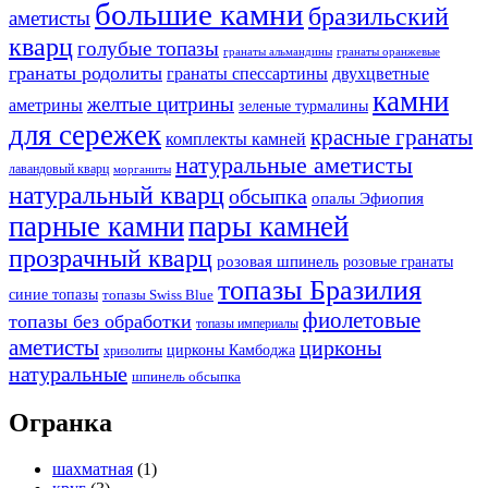
большие камни
бразильский
аметисты
кварц
голубые топазы
гранаты оранжевые
гранаты альмандины
гранаты родолиты
гранаты спессартины
двухцветные
камни
желтые цитрины
аметрины
зеленые турмалины
для сережек
красные гранаты
комплекты камней
натуральные аметисты
лавандовый кварц
морганиты
натуральный кварц
обсыпка
опалы Эфиопия
парные камни
пары камней
прозрачный кварц
розовая шпинель
розовые гранаты
топазы Бразилия
синие топазы
топазы Swiss Blue
фиолетовые
топазы без обработки
топазы империалы
аметисты
цирконы
цирконы Камбоджа
хризолиты
натуральные
шпинель обсыпка
Огранка
шахматная
(1)