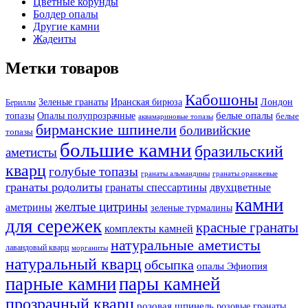
Цветные корунды
Болдер опалы
Другие камни
Жадеиты
Метки товаров
Кабошоны
Лондон
Зеленые гранаты
Иранская бирюза
Бериллы
белые опалы
топазы
Опалы полупрозрачные
белые
аквамариновые топазы
бирманские шпинели
боливийские
топазы
большие камни
бразильский
аметисты
кварц
голубые топазы
гранаты оранжевые
гранаты альмандины
гранаты родолиты
гранаты спессартины
двухцветные
камни
желтые цитрины
аметрины
зеленые турмалины
для сережек
красные гранаты
комплекты камней
натуральные аметисты
лавандовый кварц
морганиты
натуральный кварц
обсыпка
опалы Эфиопия
парные камни
пары камней
прозрачный кварц
розовая шпинель
розовые гранаты