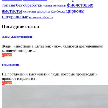
фиолетовые
топазы без обработки
топазы империалы
аметисты
цирконы
цирконы Камбоджа
хризолиты
натуральные
шпинель обсыпка
Последние статьи
Жады. Жадеит и нефрит
Жады, известные в Китае как «йю», являются драгоценными
камнями, которые ...
Далее
Виды жадеита
На протяжении тысячелетий люди, которые производят и
продают изделия из ...
Далее