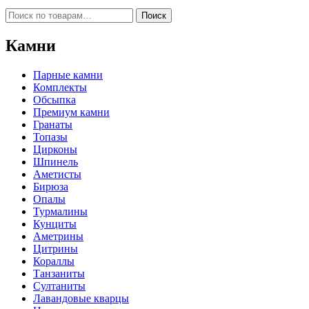
Искать:
Поиск
Камни
Парные камни
Комплекты
Обсыпка
Премиум камни
Гранаты
Топазы
Цирконы
Шпинель
Аметисты
Бирюза
Опалы
Турмалины
Кунциты
Аметрины
Цитрины
Кораллы
Танзаниты
Султаниты
Лавандовые кварцы