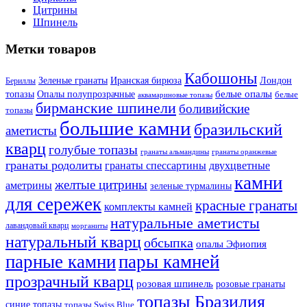
Цитрины
Шпинель
Метки товаров
Кабошоны
Лондон
Зеленые гранаты
Иранская бирюза
Бериллы
белые опалы
топазы
Опалы полупрозрачные
белые
аквамариновые топазы
бирманские шпинели
боливийские
топазы
большие камни
бразильский
аметисты
кварц
голубые топазы
гранаты оранжевые
гранаты альмандины
гранаты родолиты
гранаты спессартины
двухцветные
камни
желтые цитрины
аметрины
зеленые турмалины
для сережек
красные гранаты
комплекты камней
натуральные аметисты
лавандовый кварц
морганиты
натуральный кварц
обсыпка
опалы Эфиопия
парные камни
пары камней
прозрачный кварц
розовая шпинель
розовые гранаты
топазы Бразилия
синие топазы
топазы Swiss Blue