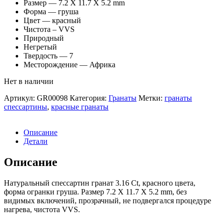
Размер — 7.2 X 11.7 X 5.2 mm
Форма — груша
Цвет — красный
Чистота – VVS
Природный
Негретый
Твердость — 7
Месторождение — Африка
Нет в наличии
Артикул:
GR00098
Категория:
Гранаты
Метки:
гранаты
спессартины
,
красные гранаты
Описание
Детали
Описание
Натуральный спессартин гранат 3.16 Ct, красного цвета,
форма огранки груша. Размер 7.2 X 11.7 X 5.2 mm, без
видимых включений, прозрачный, не подвергался процедуре
нагрева, чистота VVS.