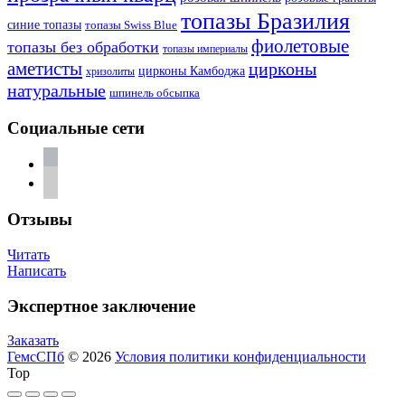
топазы Бразилия
синие топазы
топазы Swiss Blue
фиолетовые
топазы без обработки
топазы империалы
аметисты
цирконы
цирконы Камбоджа
хризолиты
натуральные
шпинель обсыпка
Социальные сети
vkontakte
telegram
Отзывы
Читать
Написать
Экспертное заключение
Заказать
ГемсСПб
© 2026
Условия политики конфиденциальности
Top