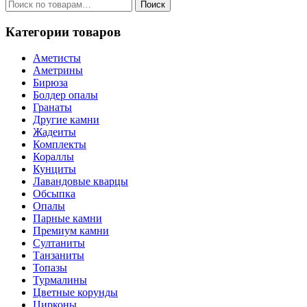
Искать:
Поиск
Категории товаров
Аметисты
Аметрины
Бирюза
Болдер опалы
Гранаты
Другие камни
Жадеиты
Комплекты
Кораллы
Кунциты
Лавандовые кварцы
Обсыпка
Опалы
Парные камни
Премиум камни
Султаниты
Танзаниты
Топазы
Турмалины
Цветные корунды
Цирконы