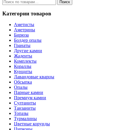
Искать:
Поиск
Категории товаров
Аметисты
Аметрины
Бирюза
Болдер опалы
Гранаты
Другие камни
Жадеиты
Комплекты
Кораллы
Кунциты
Лавандовые кварцы
Обсыпка
Опалы
Парные камни
Премиум камни
Султаниты
Танзаниты
Топазы
Турмалины
Цветные корунды
Цирконы