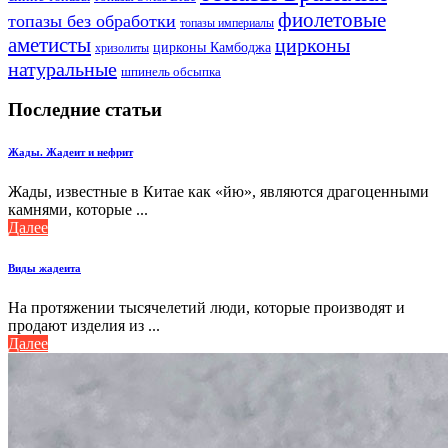
фиолетовые
топазы без обработки
топазы империалы
аметисты
цирконы
цирконы Камбоджа
хризолиты
натуральные
шпинель обсыпка
Последние статьи
Жады. Жадеит и нефрит
Жады, известные в Китае как «йю», являются драгоценными
камнями, которые ...
Далее
Виды жадеита
На протяжении тысячелетий люди, которые производят и
продают изделия из ...
Далее