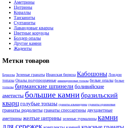
Аметрины
Цитрины
Кораллы
Танзаниты
Султаниты
Лавандовые кварцы
Цветные корунды
Болдер опалы
Другие камни
Жадеиты
Метки товаров
Кабошоны
Лондон
Зеленые гранаты
Иранская бирюза
Бериллы
белые опалы
топазы
Опалы полупрозрачные
белые
аквамариновые топазы
бирманские шпинели
боливийские
топазы
большие камни
бразильский
аметисты
кварц
голубые топазы
гранаты оранжевые
гранаты альмандины
гранаты родолиты
гранаты спессартины
двухцветные
камни
желтые цитрины
аметрины
зеленые турмалины
для сережек
красные гранаты
комплекты камней