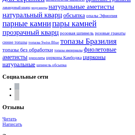
натуральные аметисты
лавандовый кварц
морганиты
натуральный кварц
обсыпка
опалы Эфиопия
парные камни
пары камней
прозрачный кварц
розовая шпинель
розовые гранаты
топазы Бразилия
синие топазы
топазы Swiss Blue
фиолетовые
топазы без обработки
топазы империалы
аметисты
цирконы
цирконы Камбоджа
хризолиты
натуральные
шпинель обсыпка
Социальные сети
vkontakte
telegram
Отзывы
Читать
Написать