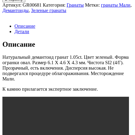
товара
Артикул:
GR00681
Категория:
Гранаты
Метки:
гранаты Мали
,
Демантоид
Демантоиды
,
Зеленые гранаты
гранат
1.05ct
Описание
Детали
Описание
Натуральный демантоид гранат 1.05ct. Цвет зеленый. Форма
огранки овал. Размер 6.1 X 4.6 X 4.3 мм. Чистота SI2 (4/Г).
Прозрачный, есть включения. Дисперсия высокая. Не
подвергался процедуре облагораживания. Месторождение
Мали.
К камню прилагается экспертное заключение.