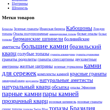
Цитрины
Шпинель
Метки товаров
Кабошоны
Лондон
Зеленые гранаты
Иранская бирюза
Бериллы
белые опалы
топазы
Опалы полупрозрачные
белые
аквамариновые топазы
бирманские шпинели
боливийские
топазы
большие камни
бразильский
аметисты
кварц
голубые топазы
гранаты оранжевые
гранаты альмандины
гранаты родолиты
гранаты спессартины
двухцветные
камни
желтые цитрины
аметрины
зеленые турмалины
для сережек
красные гранаты
комплекты камней
натуральные аметисты
лавандовый кварц
морганиты
натуральный кварц
обсыпка
опалы Эфиопия
парные камни
пары камней
прозрачный кварц
розовая шпинель
розовые гранаты
топазы Бразилия
синие топазы
топазы Swiss Blue