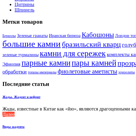
Цитрины
Шпинель
Метки товаров
Кабошоны
Лондон то
Зеленые гранаты
Иранская бирюза
Бериллы
большие камни
бразильский кварц
голу
камни для сережек
комплекты к
зеленые турмалины
парные камни
пары камней
прозр
Эфиопия
фиолетовые аметисты
обработки
топазы империалы
хризолиты
Последние статьи
Жады. Жадеит и нефрит
Жады, известные в Китае как «йю», являются драгоценными кам
Далее
Виды жадеита