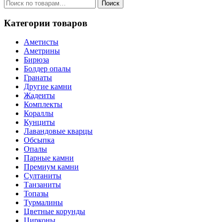
Искать:
Поиск
Категории товаров
Аметисты
Аметрины
Бирюза
Болдер опалы
Гранаты
Другие камни
Жадеиты
Комплекты
Кораллы
Кунциты
Лавандовые кварцы
Обсыпка
Опалы
Парные камни
Премиум камни
Султаниты
Танзаниты
Топазы
Турмалины
Цветные корунды
Цирконы