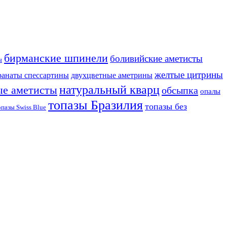
бирманские шпинели
боливийские аметисты
ы
желтые цитрины
ранаты спессартины
двухцветные аметрины
натуральный кварц
ые аметисты
обсыпка
опалы
топазы Бразилия
топазы без
опазы Swiss Blue