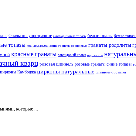
белые опалы
пазы
Опалы полупрозрачные
белые топаз
аквамариновые топазы
бые топазы
гранаты родолиты
г
гранаты оранжевые
гранаты альмандины
натуральн
красные гранаты
амней
лавандовый кварц
морганиты
ачный кварц
розовая шпинель
розовые гранаты
синие топазы
т
цирконы натуральные
цирконы Камбоджа
шпинель обсыпка
нями, которые ...