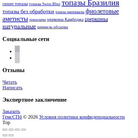
топазы Бразилия
синие топазы
топазы Swiss Blue
фиолетовые
топазы без обработки
топазы империалы
аметисты
цирконы
цирконы Камбоджа
хризолиты
натуральные
шпинель обсыпка
Социальные сети
vkontakte
telegram
Отзывы
Читать
Написать
Экспертное заключение
Заказать
ГемсСПб
© 2026
Условия политики конфиденциальности
Top