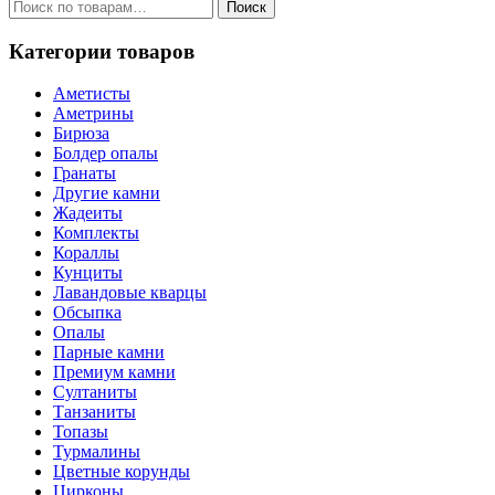
Искать:
Поиск
Категории товаров
Аметисты
Аметрины
Бирюза
Болдер опалы
Гранаты
Другие камни
Жадеиты
Комплекты
Кораллы
Кунциты
Лавандовые кварцы
Обсыпка
Опалы
Парные камни
Премиум камни
Султаниты
Танзаниты
Топазы
Турмалины
Цветные корунды
Цирконы