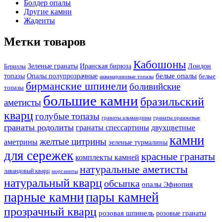
Болдер опалы
Другие камни
Жадеиты
Метки товаров
Кабошоны
Лондон
Зеленые гранаты
Иранская бирюза
Бериллы
белые опалы
топазы
Опалы полупрозрачные
белые
аквамариновые топазы
бирманские шпинели
боливийские
топазы
большие камни
бразильский
аметисты
кварц
голубые топазы
гранаты оранжевые
гранаты альмандины
гранаты родолиты
гранаты спессартины
двухцветные
камни
желтые цитрины
аметрины
зеленые турмалины
для сережек
красные гранаты
комплекты камней
натуральные аметисты
лавандовый кварц
морганиты
натуральный кварц
обсыпка
опалы Эфиопия
парные камни
пары камней
прозрачный кварц
розовая шпинель
розовые гранаты