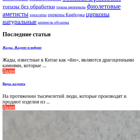
фиолетовые
топазы без обработки
топазы империалы
аметисты
цирконы
цирконы Камбоджа
хризолиты
натуральные
шпинель обсыпка
Последние статьи
Жады. Жадеит и нефрит
Жады, известные в Китае как «йю», являются драгоценными
камнями, которые ...
Далее
Виды жадеита
На протяжении тысячелетий люди, которые производят и
продают изделия из ...
Далее