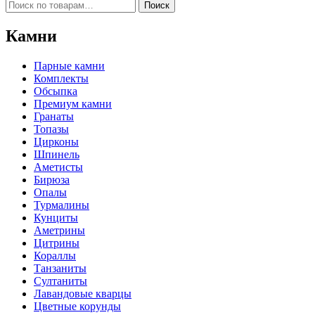
Искать:
Поиск
Камни
Парные камни
Комплекты
Обсыпка
Премиум камни
Гранаты
Топазы
Цирконы
Шпинель
Аметисты
Бирюза
Опалы
Турмалины
Кунциты
Аметрины
Цитрины
Кораллы
Танзаниты
Султаниты
Лавандовые кварцы
Цветные корунды