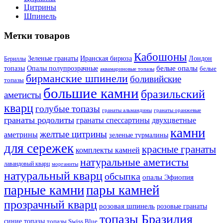
Цитрины
Шпинель
Метки товаров
Кабошоны
Лондон
Зеленые гранаты
Иранская бирюза
Бериллы
белые опалы
топазы
Опалы полупрозрачные
белые
аквамариновые топазы
бирманские шпинели
боливийские
топазы
большие камни
бразильский
аметисты
кварц
голубые топазы
гранаты оранжевые
гранаты альмандины
гранаты родолиты
гранаты спессартины
двухцветные
камни
желтые цитрины
аметрины
зеленые турмалины
для сережек
красные гранаты
комплекты камней
натуральные аметисты
лавандовый кварц
морганиты
натуральный кварц
обсыпка
опалы Эфиопия
парные камни
пары камней
прозрачный кварц
розовая шпинель
розовые гранаты
топазы Бразилия
синие топазы
топазы Swiss Blue