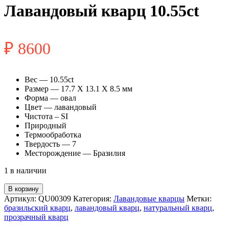
Лавандовый кварц 10.55ct
₽
8600
Вес — 10.55ct
Размер — 17.7 X 13.1 X 8.5 мм
Форма — овал
Цвет — лавандовый
Чистота – SI
Природный
Термообработка
Твердость — 7
Месторождение — Бразилия
1 в наличии
Количество
В корзину
товара
Артикул:
QU00309
Категория:
Лавандовые кварцы
Метки:
Лавандовый
бразильский кварц
,
лавандовый кварц
,
натуральный кварц
,
кварц
прозрачный кварц
10.55ct