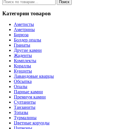
Искать:
Поиск
Категории товаров
Аметисты
Аметрины
Бирюза
Болдер опалы
Гранаты
Другие камни
Жадеиты
Комплекты
Кораллы
Кунциты
Лавандовые кварцы
Обсыпка
Опалы
Парные камни
Премиум камни
Султаниты
Танзаниты
Топазы
Турмалины
Цветные корунды
Цирконы