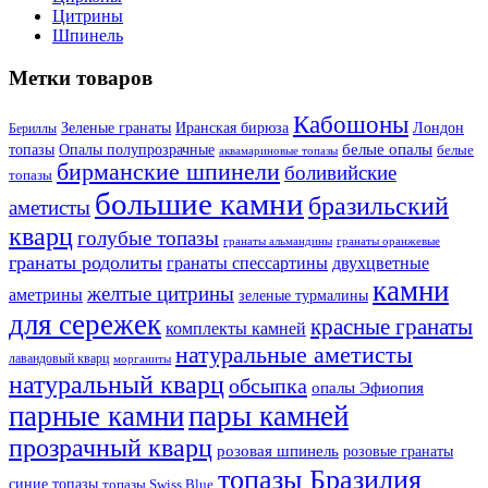
Цитрины
Шпинель
Метки товаров
Кабошоны
Лондон
Зеленые гранаты
Иранская бирюза
Бериллы
белые опалы
топазы
Опалы полупрозрачные
белые
аквамариновые топазы
бирманские шпинели
боливийские
топазы
большие камни
бразильский
аметисты
кварц
голубые топазы
гранаты оранжевые
гранаты альмандины
гранаты родолиты
гранаты спессартины
двухцветные
камни
желтые цитрины
аметрины
зеленые турмалины
для сережек
красные гранаты
комплекты камней
натуральные аметисты
лавандовый кварц
морганиты
натуральный кварц
обсыпка
опалы Эфиопия
парные камни
пары камней
прозрачный кварц
розовая шпинель
розовые гранаты
топазы Бразилия
синие топазы
топазы Swiss Blue