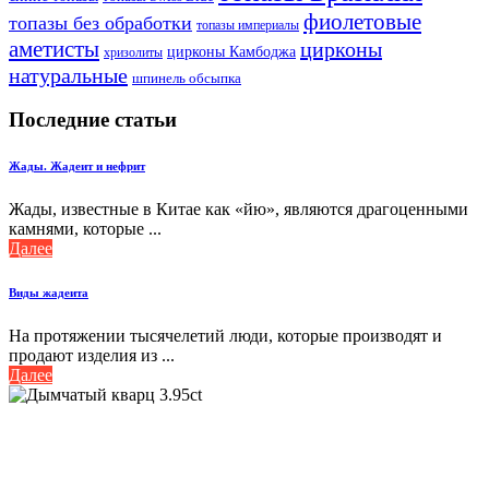
фиолетовые
топазы без обработки
топазы империалы
аметисты
цирконы
цирконы Камбоджа
хризолиты
натуральные
шпинель обсыпка
Последние статьи
Жады. Жадеит и нефрит
Жады, известные в Китае как «йю», являются драгоценными
камнями, которые ...
Далее
Виды жадеита
На протяжении тысячелетий люди, которые производят и
продают изделия из ...
Далее