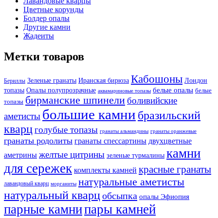
Лавандовые кварцы
Цветные корунды
Болдер опалы
Другие камни
Жадеиты
Метки товаров
Кабошоны
Лондон
Зеленые гранаты
Иранская бирюза
Бериллы
белые опалы
топазы
Опалы полупрозрачные
белые
аквамариновые топазы
бирманские шпинели
боливийские
топазы
большие камни
бразильский
аметисты
кварц
голубые топазы
гранаты оранжевые
гранаты альмандины
гранаты родолиты
гранаты спессартины
двухцветные
камни
желтые цитрины
аметрины
зеленые турмалины
для сережек
красные гранаты
комплекты камней
натуральные аметисты
лавандовый кварц
морганиты
натуральный кварц
обсыпка
опалы Эфиопия
парные камни
пары камней