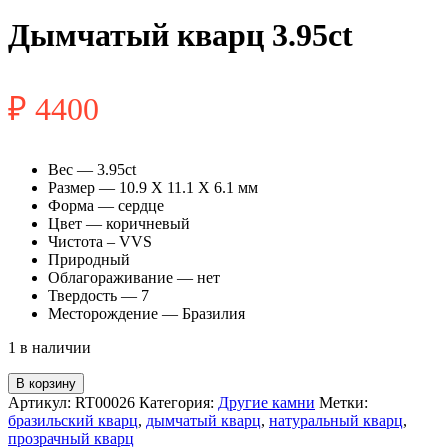
Дымчатый кварц 3.95ct
₽
4400
Вес — 3.95ct
Размер — 10.9 X 11.1 X 6.1 мм
Форма — сердце
Цвет — коричневый
Чистота – VVS
Природный
Облагораживание — нет
Твердость — 7
Месторождение — Бразилия
1 в наличии
Количество
В корзину
товара
Артикул:
RT00026
Категория:
Другие камни
Метки:
Дымчатый
бразильский кварц
,
дымчатый кварц
,
натуральный кварц
,
кварц
прозрачный кварц