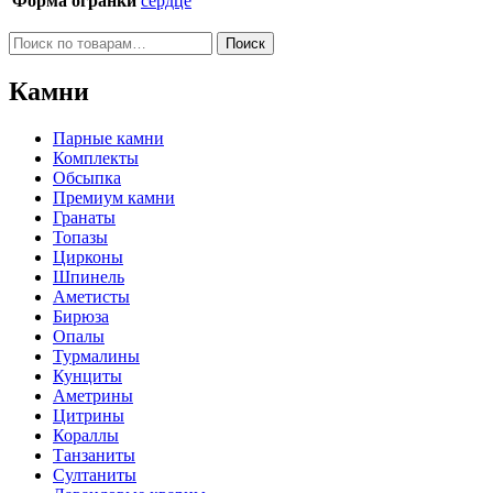
Форма огранки
сердце
Искать:
Поиск
Камни
Парные камни
Комплекты
Обсыпка
Премиум камни
Гранаты
Топазы
Цирконы
Шпинель
Аметисты
Бирюза
Опалы
Турмалины
Кунциты
Аметрины
Цитрины
Кораллы
Танзаниты
Султаниты