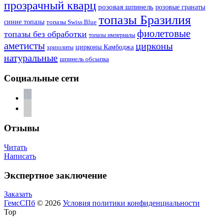
прозрачный кварц
розовая шпинель
розовые гранаты
топазы Бразилия
синие топазы
топазы Swiss Blue
фиолетовые
топазы без обработки
топазы империалы
аметисты
цирконы
цирконы Камбоджа
хризолиты
натуральные
шпинель обсыпка
Социальные сети
vkontakte
telegram
Отзывы
Читать
Написать
Экспертное заключение
Заказать
ГемсСПб
© 2026
Условия политики конфиденциальности
Top