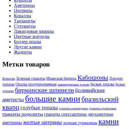
Кунциты
Аметрины
Цитрины
Кораллы
Танзаниты
Султаниты
Лавандовые кварцы
Цветные корунды
Болдер опалы
Другие камни
Жадеиты
Метки товаров
Кабошоны
Лондон
Зеленые гранаты
Иранская бирюза
Бериллы
белые опалы
топазы
Опалы полупрозрачные
белые
аквамариновые топазы
бирманские шпинели
боливийские
топазы
большие камни
бразильский
аметисты
кварц
голубые топазы
гранаты оранжевые
гранаты альмандины
гранаты родолиты
гранаты спессартины
двухцветные
камни
желтые цитрины
аметрины
зеленые турмалины