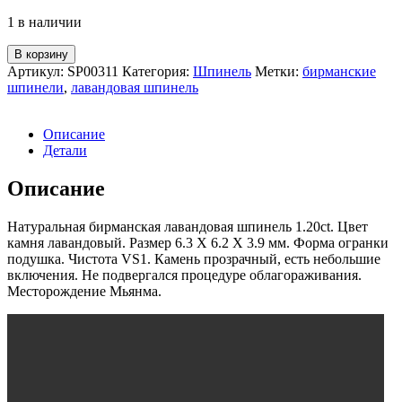
1 в наличии
Количество
В корзину
товара
Артикул:
SP00311
Категория:
Шпинель
Метки:
бирманские
Лавандовая
шпинели
,
лавандовая шпинель
шпинель
1.20ct
Описание
Детали
Описание
Натуральная бирманская лавандовая шпинель 1.20ct. Цвет
камня лавандовый. Размер 6.3 X 6.2 X 3.9 мм. Форма огранки
подушка. Чистота VS1. Камень прозрачный, есть небольшие
включения. Не подвергался процедуре облагораживания.
Месторождение Мьянма.