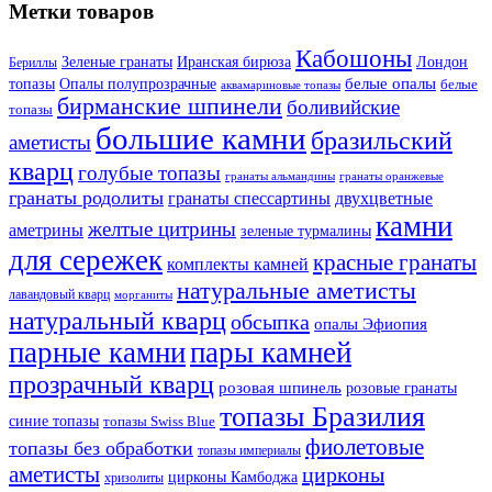
Метки товаров
Кабошоны
Лондон
Зеленые гранаты
Иранская бирюза
Бериллы
белые опалы
топазы
Опалы полупрозрачные
белые
аквамариновые топазы
бирманские шпинели
боливийские
топазы
большие камни
бразильский
аметисты
кварц
голубые топазы
гранаты оранжевые
гранаты альмандины
гранаты родолиты
гранаты спессартины
двухцветные
камни
желтые цитрины
аметрины
зеленые турмалины
для сережек
красные гранаты
комплекты камней
натуральные аметисты
лавандовый кварц
морганиты
натуральный кварц
обсыпка
опалы Эфиопия
парные камни
пары камней
прозрачный кварц
розовая шпинель
розовые гранаты
топазы Бразилия
синие топазы
топазы Swiss Blue
фиолетовые
топазы без обработки
топазы империалы
аметисты
цирконы
цирконы Камбоджа
хризолиты