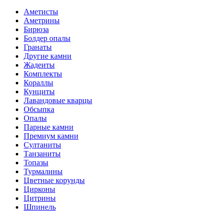
Аметисты
Аметрины
Бирюза
Болдер опалы
Гранаты
Другие камни
Жадеиты
Комплекты
Кораллы
Кунциты
Лавандовые кварцы
Обсыпка
Опалы
Парные камни
Премиум камни
Султаниты
Танзаниты
Топазы
Турмалины
Цветные корунды
Цирконы
Цитрины
Шпинель