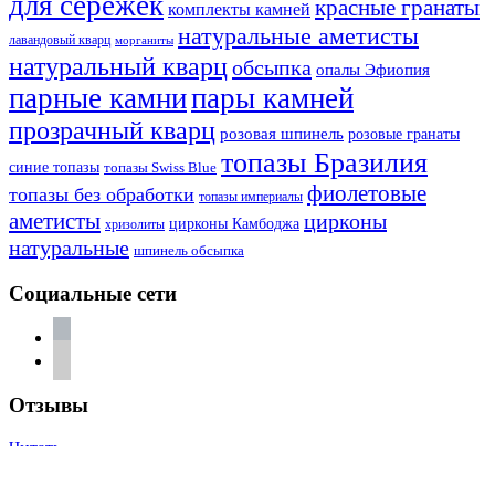
для сережек
красные гранаты
комплекты камней
натуральные аметисты
лавандовый кварц
морганиты
натуральный кварц
обсыпка
опалы Эфиопия
парные камни
пары камней
прозрачный кварц
розовая шпинель
розовые гранаты
топазы Бразилия
синие топазы
топазы Swiss Blue
фиолетовые
топазы без обработки
топазы империалы
аметисты
цирконы
цирконы Камбоджа
хризолиты
натуральные
шпинель обсыпка
Социальные сети
vkontakte
telegram
Отзывы
Читать
Написать