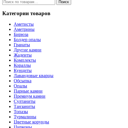
Искать:
Поиск
Категории товаров
Аметисты
Аметрины
Бирюза
Болдер опалы
Гранаты
Другие камни
Жадеиты
Комплекты
Кораллы
Кунциты
Лавандовые кварцы
Обсыпка
Опалы
Парные камни
Премиум камни
Султаниты
Танзаниты
Топазы
Турмалины
Цветные корунды
Цирконы