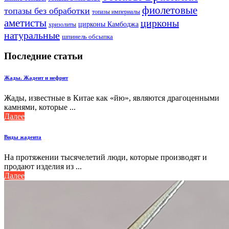
фиолетовые
топазы без обработки
топазы империалы
аметисты
цирконы
цирконы Камбоджа
хризолиты
натуральные
шпинель обсыпка
Последние статьи
Жады. Жадеит и нефрит
Жады, известные в Китае как «йю», являются драгоценными
камнями, которые ...
Далее
Виды жадеита
На протяжении тысячелетий люди, которые производят и
продают изделия из ...
Далее