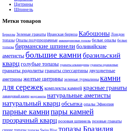
Цитрины
Шпинель
Метки товаров
Кабошоны
Лондон
Зеленые гранаты
Иранская бирюза
Бериллы
белые опалы
топазы
Опалы полупрозрачные
белые
аквамариновые топазы
бирманские шпинели
боливийские
топазы
большие камни
бразильский
аметисты
кварц
голубые топазы
гранаты оранжевые
гранаты альмандины
гранаты родолиты
гранаты спессартины
двухцветные
камни
желтые цитрины
аметрины
зеленые турмалины
для сережек
красные гранаты
комплекты камней
натуральные аметисты
лавандовый кварц
морганиты
натуральный кварц
обсыпка
опалы Эфиопия
парные камни
пары камней
прозрачный кварц
розовая шпинель
розовые гранаты
топазы Бразилия
синие топазы
топазы Swiss Blue