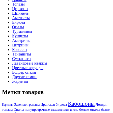
Топазы
Цирконы
Шпинель
Аметисты
Бирюза
Опалы
Турмалины
Кунциты
Аметрины
Цитрины
Кораллы
Танзаниты
Султаниты
Лавандовые кварцы
Цветные корунды
Болдер опалы
Другие камни
Жадеиты
Метки товаров
Кабошоны
Лондон
Зеленые гранаты
Иранская бирюза
Бериллы
белые опалы
топазы
Опалы полупрозрачные
белые
аквамариновые топазы