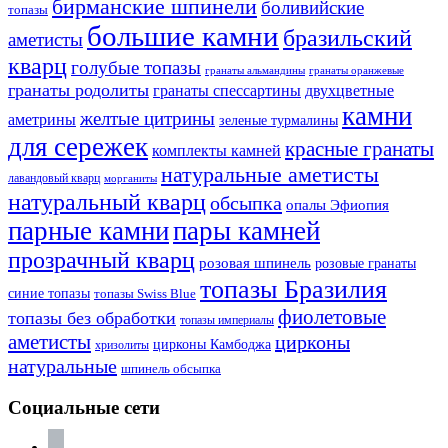
бирманские шпинели
боливийские
топазы
большие камни
бразильский
аметисты
кварц
голубые топазы
гранаты оранжевые
гранаты альмандины
гранаты родолиты
гранаты спессартины
двухцветные
камни
желтые цитрины
аметрины
зеленые турмалины
для сережек
красные гранаты
комплекты камней
натуральные аметисты
лавандовый кварц
морганиты
натуральный кварц
обсыпка
опалы Эфиопия
парные камни
пары камней
прозрачный кварц
розовая шпинель
розовые гранаты
топазы Бразилия
синие топазы
топазы Swiss Blue
фиолетовые
топазы без обработки
топазы империалы
аметисты
цирконы
цирконы Камбоджа
хризолиты
натуральные
шпинель обсыпка
Социальные сети
vkontakte