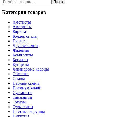
Искать:
Поиск
Категории товаров
Аметисты
Аметрины
Бирюза
Болдер опалы
Гранаты
Другие камни
Жадеиты
Комплекты
Кораллы
Кунциты
Лавандовые кварцы
Обсыпка
Опалы
Парные камни
Премиум камни
Султаниты
Танзаниты
Топазы
Турмалины
Цветные корунды
Цирконы