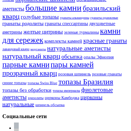
большие камни
бразильский
аметисты
кварц
голубые топазы
гранаты оранжевые
гранаты альмандины
гранаты родолиты
гранаты спессартины
двухцветные
камни
желтые цитрины
аметрины
зеленые турмалины
для сережек
красные гранаты
комплекты камней
натуральные аметисты
лавандовый кварц
морганиты
натуральный кварц
обсыпка
опалы Эфиопия
парные камни
пары камней
прозрачный кварц
розовая шпинель
розовые гранаты
топазы Бразилия
синие топазы
топазы Swiss Blue
фиолетовые
топазы без обработки
топазы империалы
аметисты
цирконы
цирконы Камбоджа
хризолиты
натуральные
шпинель обсыпка
Социальные сети
vkontakte