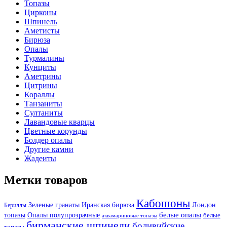
Топазы
Цирконы
Шпинель
Аметисты
Бирюза
Опалы
Турмалины
Кунциты
Аметрины
Цитрины
Кораллы
Танзаниты
Султаниты
Лавандовые кварцы
Цветные корунды
Болдер опалы
Другие камни
Жадеиты
Метки товаров
Кабошоны
Лондон
Зеленые гранаты
Иранская бирюза
Бериллы
белые опалы
топазы
Опалы полупрозрачные
белые
аквамариновые топазы
бирманские шпинели
боливийские
топазы