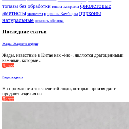
фиолетовые
топазы без обработки
топазы империалы
аметисты
цирконы
цирконы Камбоджа
хризолиты
натуральные
шпинель обсыпка
Последние статьи
Жады. Жадеит и нефрит
Жады, известные в Китае как «йю», являются драгоценными
камнями, которые ...
Далее
Виды жадеита
На протяжении тысячелетий люди, которые производят и
продают изделия из ...
Далее