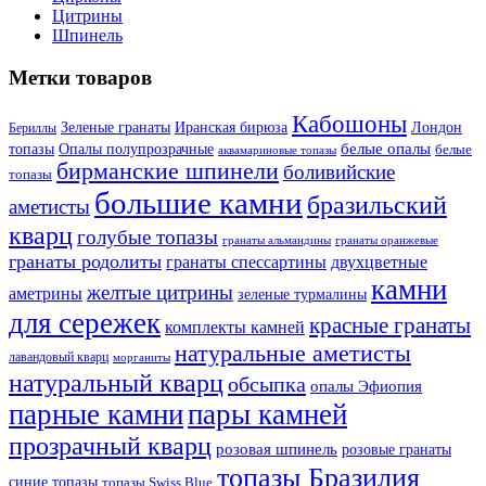
Цитрины
Шпинель
Метки товаров
Кабошоны
Лондон
Зеленые гранаты
Иранская бирюза
Бериллы
белые опалы
топазы
Опалы полупрозрачные
белые
аквамариновые топазы
бирманские шпинели
боливийские
топазы
большие камни
бразильский
аметисты
кварц
голубые топазы
гранаты оранжевые
гранаты альмандины
гранаты родолиты
гранаты спессартины
двухцветные
камни
желтые цитрины
аметрины
зеленые турмалины
для сережек
красные гранаты
комплекты камней
натуральные аметисты
лавандовый кварц
морганиты
натуральный кварц
обсыпка
опалы Эфиопия
парные камни
пары камней
прозрачный кварц
розовая шпинель
розовые гранаты
топазы Бразилия
синие топазы
топазы Swiss Blue