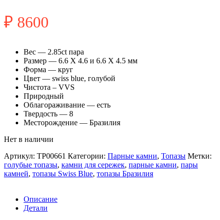
₽
8600
Вес — 2.85ct пара
Размер — 6.6 X 4.6 и 6.6 X 4.5 мм
Форма — круг
Цвет — swiss blue, голубой
Чистота – VVS
Природный
Облагораживание — есть
Твердость — 8
Месторождение — Бразилия
Нет в наличии
Артикул:
TP00661
Категории:
Парные камни
,
Топазы
Метки:
голубые топазы
,
камни для сережек
,
парные камни
,
пары
камней
,
топазы Swiss Blue
,
топазы Бразилия
Описание
Детали