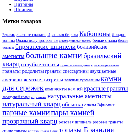
Цитрины
Шпинель
Метки товаров
Кабошоны
Лондон
Зеленые гранаты
Иранская бирюза
Бериллы
белые опалы
топазы
Опалы полупрозрачные
белые
аквамариновые топазы
бирманские шпинели
боливийские
топазы
большие камни
бразильский
аметисты
кварц
голубые топазы
гранаты оранжевые
гранаты альмандины
гранаты родолиты
гранаты спессартины
двухцветные
камни
желтые цитрины
аметрины
зеленые турмалины
для сережек
красные гранаты
комплекты камней
натуральные аметисты
лавандовый кварц
морганиты
натуральный кварц
обсыпка
опалы Эфиопия
парные камни
пары камней
прозрачный кварц
розовая шпинель
розовые гранаты
топазы Бразилия
синие топазы
топазы Swiss Blue