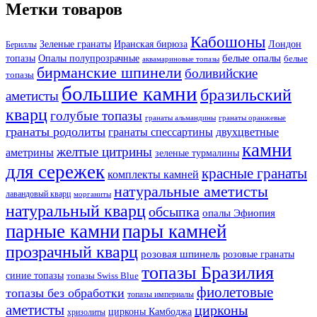
Метки товаров
Кабошоны
Лондон
Зеленые гранаты
Иранская бирюза
Бериллы
белые опалы
топазы
Опалы полупрозрачные
белые
аквамариновые топазы
бирманские шпинели
боливийские
топазы
большие камни
бразильский
аметисты
кварц
голубые топазы
гранаты оранжевые
гранаты альмандины
гранаты родолиты
гранаты спессартины
двухцветные
камни
желтые цитрины
аметрины
зеленые турмалины
для сережек
красные гранаты
комплекты камней
натуральные аметисты
лавандовый кварц
морганиты
натуральный кварц
обсыпка
опалы Эфиопия
парные камни
пары камней
прозрачный кварц
розовая шпинель
розовые гранаты
топазы Бразилия
синие топазы
топазы Swiss Blue
фиолетовые
топазы без обработки
топазы империалы
аметисты
цирконы
цирконы Камбоджа
хризолиты