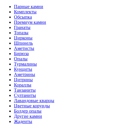
Парные камни
Комплекты
Обсыпка
Премиум камни
Гранаты
Топазы
Цирконы
Шпинель
Аметисты
Бирюза
Опалы
Турмалины
Кунциты
Аметрины
Цитрины
Кораллы
Танзаниты
Султаниты
Лавандовые кварцы
Цветные корунды
Болдер опалы
Другие камни
Жадеиты