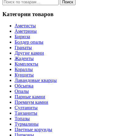
Искать:
Поиск
Категории товаров
Аметисты
Аметрины
Бирюза
Болдер опалы
Гранаты
Другие камни
Жадеиты
Комплекты
Кораллы
Кунциты
Лавандовые кварцы
Обсыпка
Опалы
Парные камни
Премиум камни
Султаниты
Танзаниты
Топазы
Турмалины
Цветные корунды
Цирконы