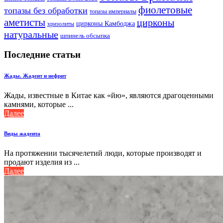
фиолетовые
топазы без обработки
топазы империалы
аметисты
цирконы
цирконы Камбоджа
хризолиты
натуральные
шпинель обсыпка
Последние статьи
Жады. Жадеит и нефрит
Жады, известные в Китае как «йю», являются драгоценными
камнями, которые ...
Далее
Виды жадеита
На протяжении тысячелетий люди, которые производят и
продают изделия из ...
Далее