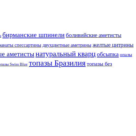
бирманские шпинели
боливийские аметисты
ы
желтые цитрины
ранаты спессартины
двухцветные аметрины
натуральный кварц
ые аметисты
обсыпка
опалы
топазы Бразилия
топазы без
опазы Swiss Blue