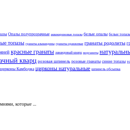
белые опалы
пазы
Опалы полупрозрачные
белые топаз
аквамариновые топазы
бые топазы
гранаты родолиты
г
гранаты оранжевые
гранаты альмандины
натуральн
красные гранаты
амней
лавандовый кварц
морганиты
ачный кварц
розовая шпинель
розовые гранаты
синие топазы
т
цирконы натуральные
цирконы Камбоджа
шпинель обсыпка
нями, которые ...