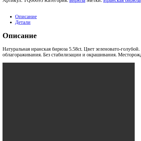
Артикул:
TQ00093
Категория:
Бирюза
Метки:
Иранская бирюза
Описание
Детали
Описание
Натуральная иранская бирюза 5.58ct. Цвет зеленовато-голубой
облагораживания. Без стабилизации и окрашивания. Месторож