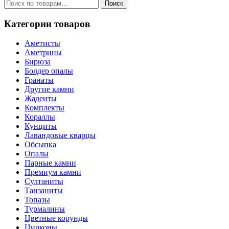
Искать:
Поиск
Категории товаров
Аметисты
Аметрины
Бирюза
Болдер опалы
Гранаты
Другие камни
Жадеиты
Комплекты
Кораллы
Кунциты
Лавандовые кварцы
Обсыпка
Опалы
Парные камни
Премиум камни
Султаниты
Танзаниты
Топазы
Турмалины
Цветные корунды
Цирконы