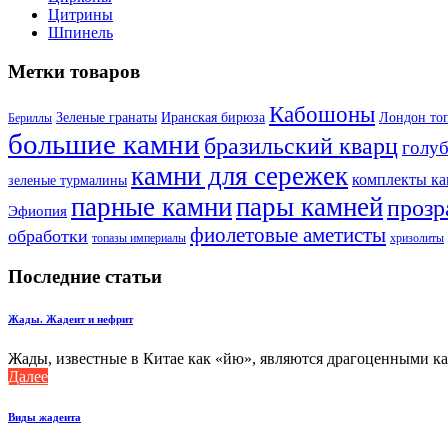
Цитрины
Шпинель
Метки товаров
Кабошоны
Лондон то
Зеленые гранаты
Иранская бирюза
Бериллы
большие камни
бразильский кварц
голу
камни для сережек
комплекты к
зеленые турмалины
парные камни
пары камней
прозр
Эфиопия
фиолетовые аметисты
обработки
топазы империалы
хризолиты
Последние статьи
Жады. Жадеит и нефрит
Жады, известные в Китае как «йю», являются драгоценными кам
Далее
Виды жадеита