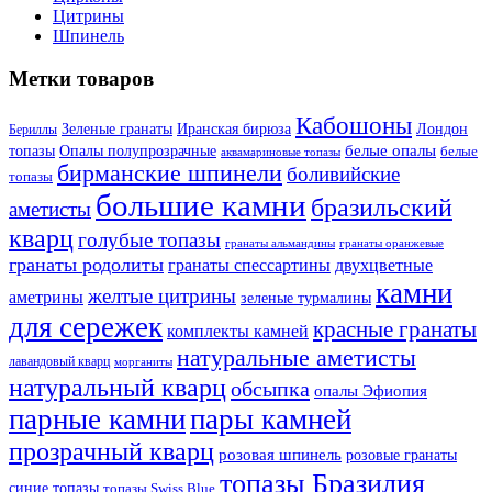
Цитрины
Шпинель
Метки товаров
Кабошоны
Лондон
Зеленые гранаты
Иранская бирюза
Бериллы
белые опалы
топазы
Опалы полупрозрачные
белые
аквамариновые топазы
бирманские шпинели
боливийские
топазы
большие камни
бразильский
аметисты
кварц
голубые топазы
гранаты оранжевые
гранаты альмандины
гранаты родолиты
гранаты спессартины
двухцветные
камни
желтые цитрины
аметрины
зеленые турмалины
для сережек
красные гранаты
комплекты камней
натуральные аметисты
лавандовый кварц
морганиты
натуральный кварц
обсыпка
опалы Эфиопия
парные камни
пары камней
прозрачный кварц
розовая шпинель
розовые гранаты
топазы Бразилия
синие топазы
топазы Swiss Blue