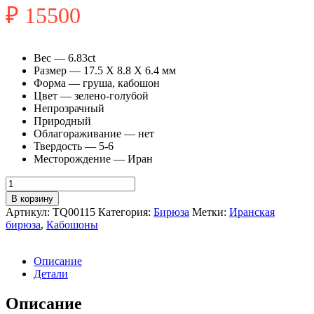
₽
15500
Вес — 6.83ct
Размер — 17.5 X 8.8 X 6.4 мм
Форма — груша, кабошон
Цвет — зелено-голубой
Непрозрачный
Природный
Облагораживание — нет
Твердость — 5-6
Месторождение — Иран
Количество
товара
В корзину
Иранская
Артикул:
TQ00115
Категория:
Бирюза
Метки:
Иранская
бирюза
бирюза
,
Кабошоны
7.21ct
с
пиритом
Описание
Детали
Описание