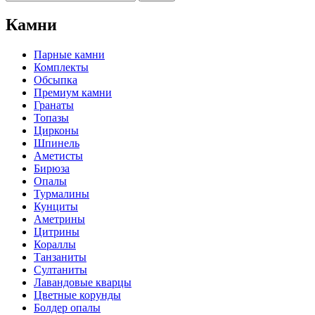
Камни
Парные камни
Комплекты
Обсыпка
Премиум камни
Гранаты
Топазы
Цирконы
Шпинель
Аметисты
Бирюза
Опалы
Турмалины
Кунциты
Аметрины
Цитрины
Кораллы
Танзаниты
Султаниты
Лавандовые кварцы
Цветные корунды
Болдер опалы