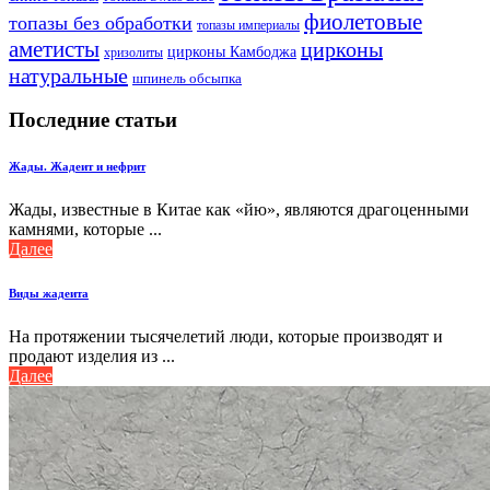
фиолетовые
топазы без обработки
топазы империалы
аметисты
цирконы
цирконы Камбоджа
хризолиты
натуральные
шпинель обсыпка
Последние статьи
Жады. Жадеит и нефрит
Жады, известные в Китае как «йю», являются драгоценными
камнями, которые ...
Далее
Виды жадеита
На протяжении тысячелетий люди, которые производят и
продают изделия из ...
Далее