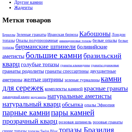
Другие камни
Жадеиты
Метки товаров
Кабошоны
Лондон
Зеленые гранаты
Иранская бирюза
Бериллы
белые опалы
топазы
Опалы полупрозрачные
белые
аквамариновые топазы
бирманские шпинели
боливийские
топазы
большие камни
бразильский
аметисты
кварц
голубые топазы
гранаты оранжевые
гранаты альмандины
гранаты родолиты
гранаты спессартины
двухцветные
камни
желтые цитрины
аметрины
зеленые турмалины
для сережек
красные гранаты
комплекты камней
натуральные аметисты
лавандовый кварц
морганиты
натуральный кварц
обсыпка
опалы Эфиопия
парные камни
пары камней
прозрачный кварц
розовая шпинель
розовые гранаты
топазы Бразилия
синие топазы
топазы Swiss Blue