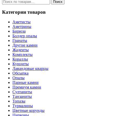
Искать:
Поиск
Категории товаров
Аметисты
Аметрины
Бирюза
Болдер опалы
Гранаты
Другие камни
Жадеиты
Комплекты
Кораллы
Кунциты
Лавандовые кварцы
Обсыпка
Опалы
Парные камни
Премиум камни
Султаниты
Танзаниты
Топазы
Турмалины
Цветные корунды
Цирконы