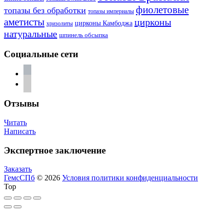
фиолетовые
топазы без обработки
топазы империалы
аметисты
цирконы
цирконы Камбоджа
хризолиты
натуральные
шпинель обсыпка
Социальные сети
vkontakte
telegram
Отзывы
Читать
Написать
Экспертное заключение
Заказать
ГемсСПб
© 2026
Условия политики конфиденциальности
Top